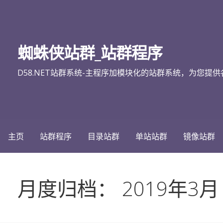
跳
至
内
蜘蛛侠站群_站群程序
容
D58.NET站群系统-主程序加模块化的站群系统，为您提供各类
主页
站群程序
目录站群
单站站群
镜像站群
月度归档： 2019年3月