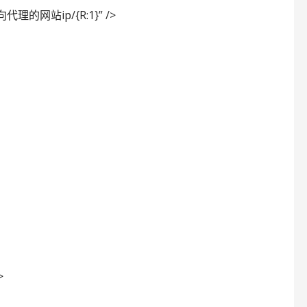
向代理的网站ip/{R:1}” />
>