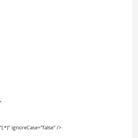
>
 ignoreCase=”false” />