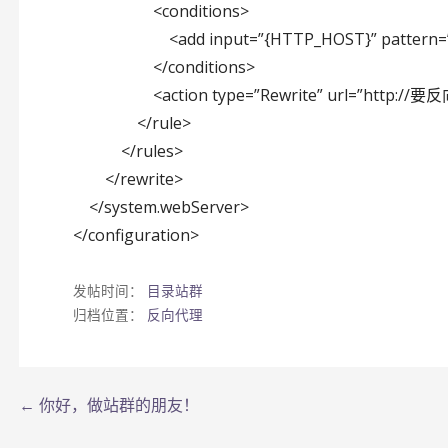
<conditions>
<add input=”{HTTP_HOST}” pattern=”(.*)”
</conditions>
<action type=”Rewrite” url=”http://要反
</rule>
</rules>
</rewrite>
</system.webServer>
</configuration>
发帖时间：
目录站群
归档位置：
反向代理
文
← 你好，做站群的朋友！