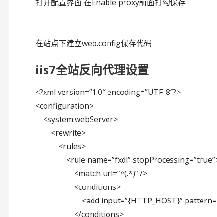
打开配置界面 在Enable proxy前面打勾保存
在站点下建立web.config保存代码
iis7全站反向代理设置
<?xml version=”1.0″ encoding=”UTF-8″?>
<configuration>
<system.webServer>
<rewrite>
<rules>
<rule name=”fxdl” stopProcessing=”true”
<match url=”^(.*)” />
<conditions>
<add input=”{HTTP_HOST}” pattern=”(.*)”
</conditions>