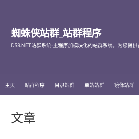
跳
至
内
蜘蛛侠站群_站群程序
容
D58.NET站群系统-主程序加模块化的站群系统，为您提供各类
主页
站群程序
目录站群
单站站群
镜像站群
文章