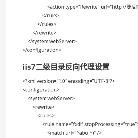
<action type=”Rewrite” url=”http://要反
</rule>
</rules>
</rewrite>
</system.webServer>
</configuration>
iis7二级目录反向代理设置
<?xml version=”1.0″ encoding=”UTF-8″?>
<configuration>
<system.webServer>
<rewrite>
<rules>
<rule name=”fxdl” stopProcessing=”true”
<match url=”^abc(.*)” />